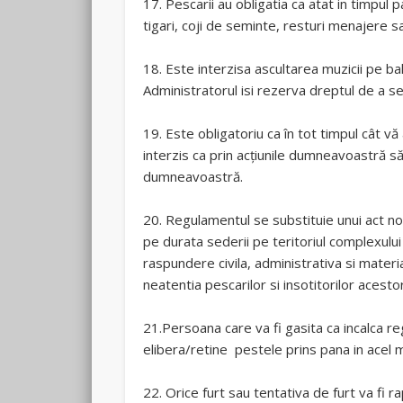
17. Pescarii au obligatia ca atat in timpul 
tigari, coji de seminte, resturi menajere s
18. Este interzisa ascultarea muzicii pe ba
Administratorul isi rezerva dreptul de a sele
19. Este obligatoriu ca în tot timpul cât vă
interzis ca prin acțiunile dumneavoastră să
dumneavoastră.
20. Regulamentul se substituie unui act nor
pe durata sederii pe teritoriul complexului
raspundere civila, administrativa si mater
neatentia pescarilor si insotitorilor acest
21.Persoana care va fi gasita ca incalca reg
elibera/retine pestele prins pana in acel
22. Orice furt sau tentativa de furt va fi r