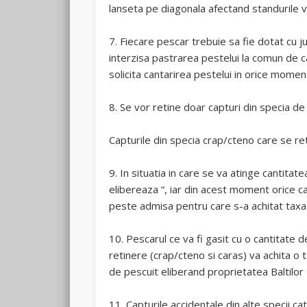
lanseta pe diagonala afectand standurile v
7. Fiecare pescar trebuie sa fie dotat cu ju
interzisa pastrarea pestelui la comun de c
solicita cantarirea pestelui in orice momen
8. Se vor retine doar capturi din specia de
Capturile din specia crap/cteno care se ret
9. In situatia in care se va atinge cantita
elibereaza “, iar din acest moment orice cap
peste admisa pentru care s-a achitat taxa
10. Pescarul ce va fi gasit cu o cantitat
retinere (crap/cteno si caras) va achita o 
de pescuit eliberand proprietatea Baltilor
11. Capturile accidentale din alte specii c