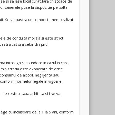
ze si sa lase locul curat,fara chistoace de
ontainerele puse la dispozitie pe balta.
uit. Se va pastra un comportament civilizat.
mele de conduită morală și este strict
stră cât și a celor din jurul
uma intreaga raspundere in cazul in care,
 Administratia este exonerata de orice
 consumul de alcool, neglijenta sau
e conform normelor legale in vigoare.
se restitui taxa achitata si i se va
lege cu inchisoare de la 1 la 5 ani, conform