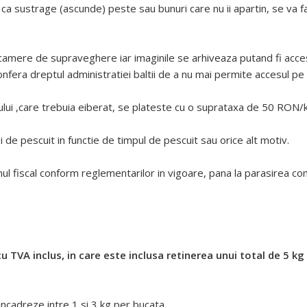
s ca sustrage (ascunde) peste sau bunuri care nu ii apartin, se va f
amere de supraveghere iar imaginile se arhiveaza putand fi accesa
fera dreptul administratiei baltii de a nu mai permite accesul pe b
ului ,care trebuia eiberat, se plateste cu o suprataxa de 50 RON/k
 de pescuit in functie de timpul de pescuit sau orice alt motiv.
onul fiscal conform reglementarilor in vigoare, pana la parasirea co
TVA inclus, in care este inclusa retinerea unui total de 5 kg 
incadreze intre 1 si 3 kg per bucata.