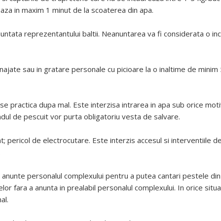
ereaza in maxim 1 minut de la scoaterea din apa.
untata reprezentantului baltii. Neanuntarea va fi considerata o in
enajate sau in gratare personale cu picioare la o inaltime de minim 
l se practica dupa mal. Este interzisa intrarea in apa sub orice mot
andul de pescuit vor purta obligatoriu vesta de salvare.
t; pericol de electrocutare. Este interzis accesul si interventiile de o
.
a anunte personalul complexului pentru a putea cantari pestele din 
lor fara a anunta in prealabil personalul complexului. In orice situat
al.