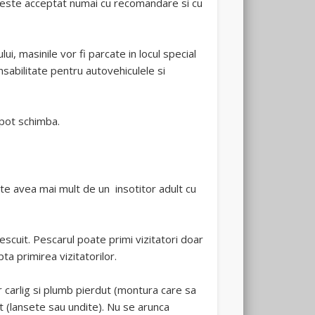
e este acceptat numai cu recomandare si cu
, masinile vor fi parcate in locul special
sabilitate pentru autovehiculele si
 pot schimba.
ate avea mai mult de un insotitor adult cu
pescuit. Pescarul poate primi vizitatori doar
a primirea vizitatorilor.
ur carlig si plumb pierdut (montura care sa
t (lansete sau undite). Nu se arunca