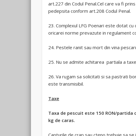
art.227 din Codul Penal.Cel care va fi prin
pedepsita conform art.208 Codul Penal.
23. Complexul LFG Poenari este dotat cu c
oricarei norme prevazute in regulament con
24. Pestele ranit sau mort din vina pescar
25. Nu se admite achitarea partiala a taxei
26. Va rugam sa solicitati si sa pastrati b
este transmisibil.
Taxe
Taxa de pescuit este 150 RON/partida cu 
kg de caras.
Capturile de crap sau cteno trebuie sa se 