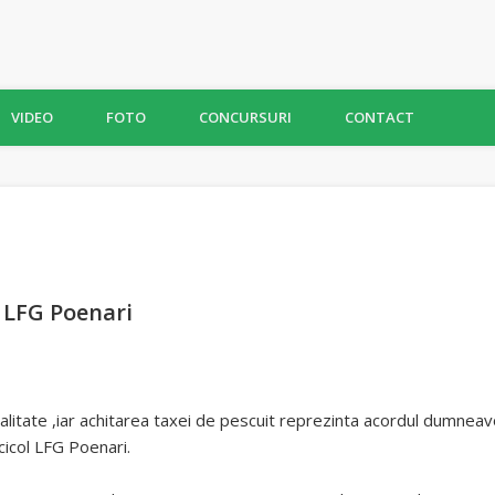
VIDEO
FOTO
CONCURSURI
CONTACT
 LFG Poenari
talitate ,iar achitarea taxei de pescuit reprezinta acordul dumneavo
cicol LFG Poenari.