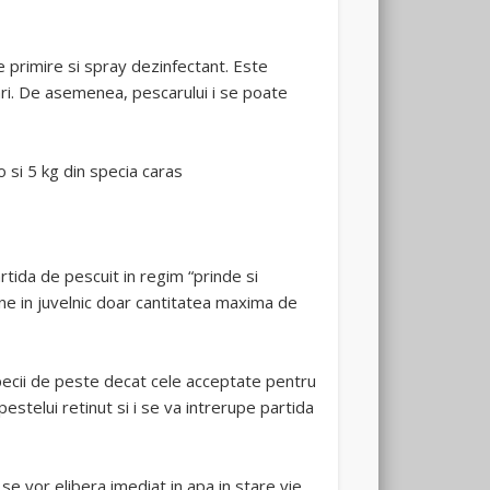
de primire si spray dezinfectant. Este
ari. De asemenea, pescarului i se poate
o si 5 kg din specia caras
rtida de pescuit in regim “prinde si
etine in juvelnic doar cantitatea maxima de
pecii de peste decat cele acceptate pentru
stelui retinut si i se va intrerupe partida
se vor elibera imediat in apa in stare vie