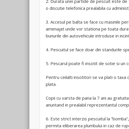
2. Durata unei partide de pescuit este de 
o discutie telefonica prealabila cu adminis
3. Accesul pe balta se face cu masinile per
amenajat unde vor stationa pe toata durata
bunurile din autovehicule introduse in incin
4. Pescuitul se face doar din standurile s
5. Pescarul poate fi insotit de sotie si un 
Pentru ceilalti insotitori se va plati o t
plata.
Copii cu varsta de pana la 7 ani au gratuita
anuntand in prealabil reprezentantul comple
6. Este strict interzis pescuitul la “bomba”
permita eliberarea plumbului in caz de rupe