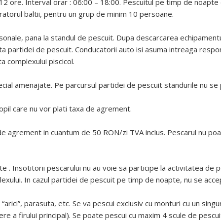
12 ore. Interval orar : 06:00 – 18:00. Pescuitul pe timp de noapt
tratorul baltii, pentru un grup de minim 10 persoane.
sonale, pana la standul de pescuit. Dupa descarcarea echipamentului
 partidei de pescuit. Conducatorii auto isi asuma intreaga respon
ta complexului piscicol.
pecial amenajate. Pe parcursul partidei de pescuit standurile nu se
copil care nu vor plati taxa de agrement.
axa de agrement in cuantum de 50 RON/zi TVA inclus. Pescarul nu po
te . Insotitorii pescarului nu au voie sa participe la activitatea de 
xului. In cazul partidei de pescuit pe timp de noapte, nu se accept
, “arici”, parasuta, etc. Se va pescui exclusiv cu monturi cu un sing
re a firului principal). Se poate pescui cu maxim 4 scule de pescui