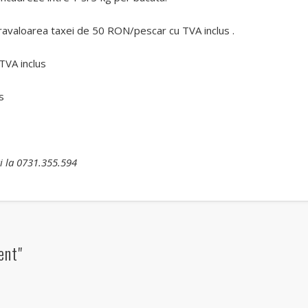
ravaloarea taxei de 50 RON/pescar cu TVA inclus .
TVA inclus
s
ti la 0731.355.594
ent"