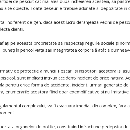
partidei de pescuit cat mai ales dupa incheierea acesteia, sa pastre
au alte obiecte. Toate deseurile trebuie adunate si depozitate in c
lta, indiferent de gen, daca acest lucru deranjeaza vecinii de pesc
cta clientii.
 aflați pe această proprietate să respectați regulile sociale și nor
 puneți în pericol viața sau integritatea corporală atât a dumneavoa
mativ de protectie a muncii. Pescarii si insotitorii acestora isi as
 piscicol, sunt implicati intr-un accident/incident de orice natura.
iala pentru orice forma de accidente, incident, urmari generate de
ora, enumerarile acestora fiind doar exemplificative si nu limitativ
ulamentul complexului, va fi evacuata imediat din complex, fara a i 
 moment.
aportata organelor de politie, constituind infractiune pedepsita de 