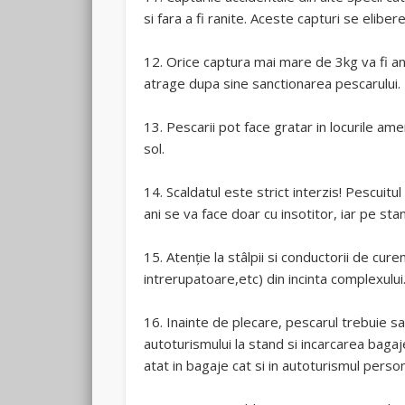
si fara a fi ranite. Aceste capturi se elib
12. Orice captura mai mare de 3kg va fi an
atrage dupa sine sanctionarea pescarului.
13. Pescarii pot face gratar in locurile am
sol.
14. Scaldatul este strict interzis! Pescuitu
ani se va face doar cu insotitor, iar pe st
15. Atenție la stâlpii si conductorii de curen
intrerupatoare,etc) din incinta complexului
16. Inainte de plecare, pescarul trebuie s
autoturismului la stand si incarcarea bagaje
atat in bagaje cat si in autoturismul person