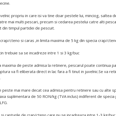
ecine.
velnic propriu in care isi va tine doar pestele lui, minciog, saltea 
atre mai multi pescari, precum si cedarea pestelui catre alti pesc
t din timpul partidei de pescuit.
 crap/cteno si caras ,in limita maxima de 5 kg din specia crap/cten
in trebuie sa se incadreze intre 1 si 3 kg/buc
tea maxima de peste admisa la retinere, pescarul poate continua pa
tura va fi eliberata direct in lac fara a fi tinut in juvelnic.Se va r
.
e de peste mai mare decat cea admisa pentru retinere sau cu alte s
taxa suplimentara de 50 RON/kg (TVA inclus) indiferent de specia pe
 LFG.
at si capturile de crap/cteno care nu se incadreaza intre 1-3 kg/buc 