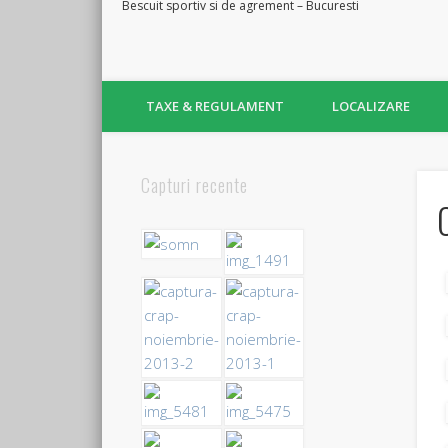
Facebook
Bescuit sportiv si de agrement – Bucuresti
TAXE & REGULAMENT
LOCALIZARE
Capturi recente