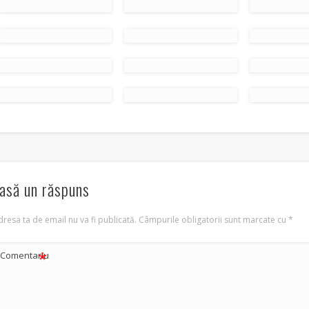
asă un răspuns
resa ta de email nu va fi publicată.
Câmpurile obligatorii sunt marcate cu
*
*
Comentariu